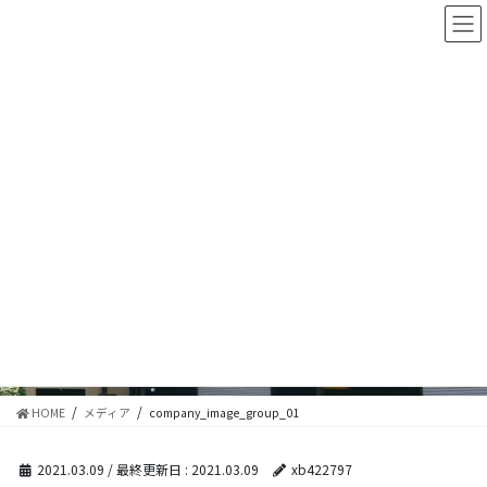
コ
ナ
ン
ビ
テ
ゲ
ン
ー
ツ
シ
に
ョ
移
ン
動
に
移
メディア
動
HOME
メディア
company_image_group_01
2021.03.09
/ 最終更新日 :
2021.03.09
xb422797