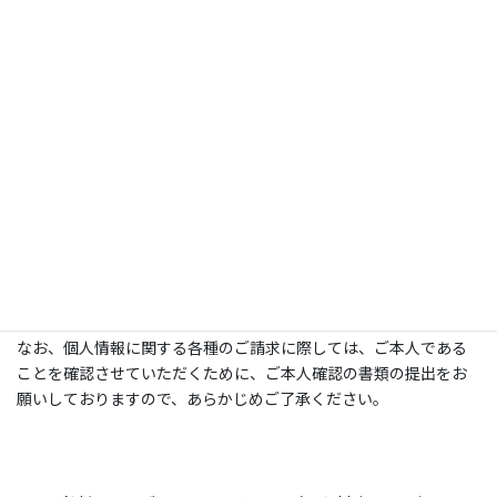
当社の管理責任において、上記２の利用目的のために、当社の関
係会社と共同利用することがあります。
６．個人情報の開示等および個人情報に関するお問
い合わせについて
ご本人が、自らの個人情報に関する開示、訂正、利用停止、消去
等のご請求を希望される場合、または当社における個人情報の取
扱いに関するお問い合わせや苦情のお申し出をされる場合は、
こ
ちら
からご連絡ください。
なお、個人情報に関する各種のご請求に際しては、ご本人である
ことを確認させていただくために、ご本人確認の書類の提出をお
願いしておりますので、あらかじめご了承ください。