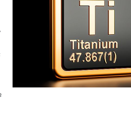
い
金
合
、