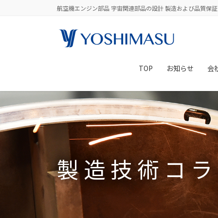
コ
ナ
航空機エンジン部品 宇宙関連部品の設計 製造および品質保証
ン
ビ
テ
ゲ
ン
ー
ツ
シ
に
ョ
TOP
お知らせ
会
移
ン
動
に
移
動
製造技術コラ