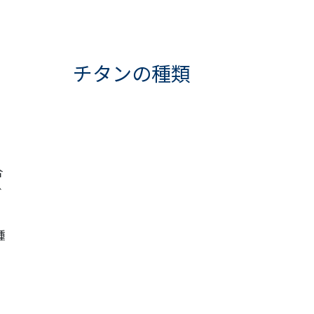
チタンの種類
合
ご
種