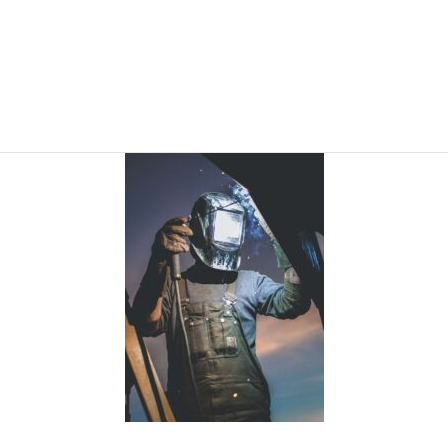
max-larochelle-c-vWdiICscA-
unsplash2