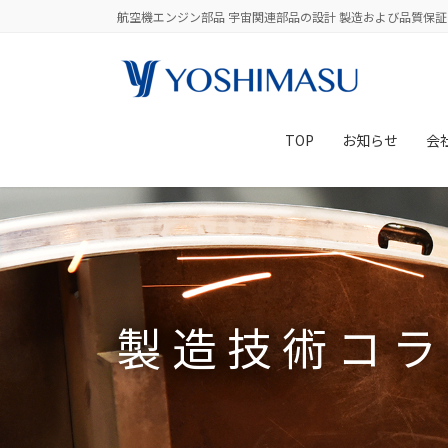
コ
ナ
航空機エンジン部品 宇宙関連部品の設計 製造および品質保証
ン
ビ
テ
ゲ
ン
ー
ツ
シ
に
ョ
TOP
お知らせ
会
移
ン
動
に
移
動
製造技術コラ