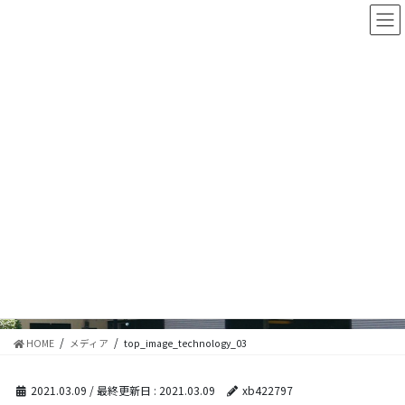
コ
ナ
ン
ビ
テ
ゲ
ン
ー
ツ
シ
に
ョ
移
ン
動
に
移
メディア
動
HOME
メディア
top_image_technology_03
2021.03.09
/ 最終更新日 :
2021.03.09
xb422797