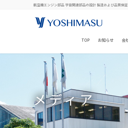
コ
ナ
航空機エンジン部品 宇宙関連部品の設計 製造および品質保証
ン
ビ
テ
ゲ
ン
ー
ツ
シ
に
ョ
TOP
お知らせ
会
移
ン
動
に
移
動
メディア