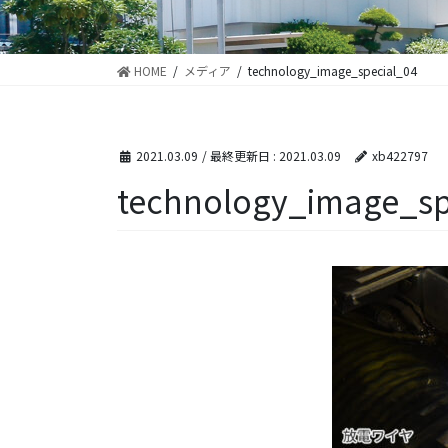
HOME
メディア
technology_image_special_04
2021.03.09
/ 最終更新日 :
2021.03.09
xb422797
technology_image_sp