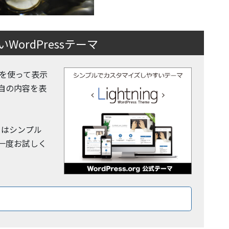
ordPressテーマ
 機能を使って表示
自の内容を表
y」はシンプル
一度お試しく
ロードはこちら