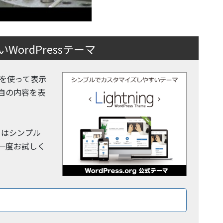
ordPressテーマ
 機能を使って表示
自の内容を表
y」はシンプル
一度お試しく
ロードはこちら