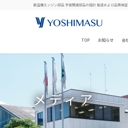
コ
ナ
航空機エンジン部品 宇宙関連部品の設計 製造および品質保証
ン
ビ
テ
ゲ
ン
ー
ツ
シ
に
ョ
TOP
お知らせ
会
移
ン
動
に
移
動
メディア