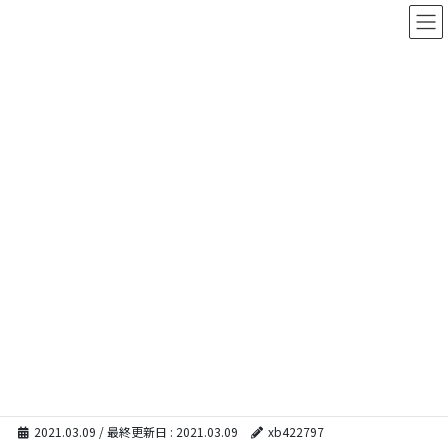
コ
ナ
ン
ビ
テ
ゲ
ン
ー
ツ
シ
に
ョ
移
ン
動
に
移
メディア
動
HOME
メディア
information_image_2015-06-05_01
2021.03.09
/ 最終更新日 :
2021.03.09
xb422797