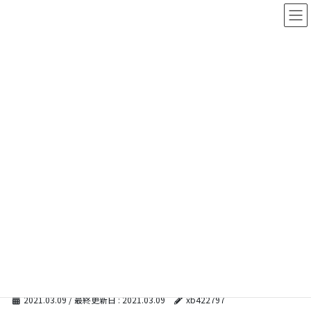
コ
ナ
ン
ビ
テ
ゲ
ン
ー
ツ
シ
に
ョ
移
ン
動
に
移
メディア
動
HOME
メディア
information_image_2015-05-15_03
2021.03.09
/ 最終更新日 :
2021.03.09
xb422797