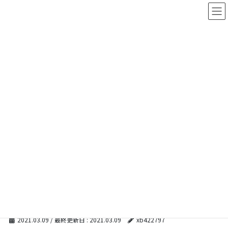
コ
ナ
ン
ビ
テ
ゲ
ン
ー
ツ
シ
に
ョ
移
ン
動
に
移
メディア
動
HOME
メディア
information_image_2014-02-25_02
2021.03.09
/ 最終更新日 :
2021.03.09
xb422797