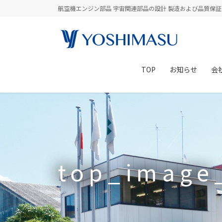
コ
ナ
航空機エンジン部品 宇宙関連部品の設計 製造および品質保証
ン
ビ
テ
ゲ
ン
ー
ツ
シ
に
ョ
TOP
お知らせ
会
移
ン
動
に
移
動
top_image