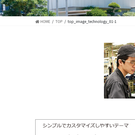
HOME
TOP
top_image_technology_01-1