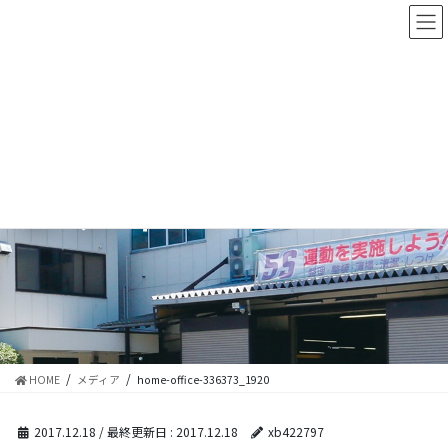
コ
ナ
ン
ビ
テ
ゲ
ン
ー
ツ
シ
に
ョ
移
ン
動
に
移
メディア
動
HOME
メディア
home-office-336373_1920
2017.12.18
/ 最終更新日 :
2017.12.18
xb422797