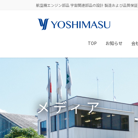
コ
ナ
航空機エンジン部品 宇宙関連部品の設計 製造および品質保証
ン
ビ
テ
ゲ
ン
ー
ツ
シ
に
ョ
TOP
お知らせ
会
移
ン
動
に
移
動
メディア