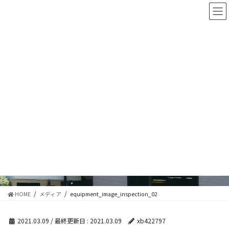
コ
ナ
ン
ビ
テ
ゲ
ン
ー
ツ
シ
に
ョ
移
ン
動
に
移
メディア
動
HOME
メディア
equipment_image_inspection_02
2021.03.09
/ 最終更新日 :
2021.03.09
xb422797