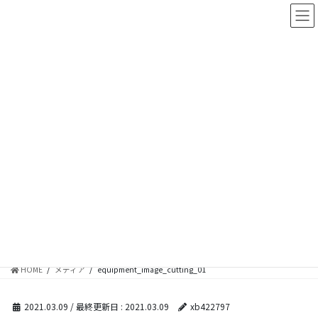
コ
ナ
ン
ビ
テ
ゲ
ン
ー
ツ
シ
に
ョ
移
ン
動
に
移
メディア
動
HOME
メディア
equipment_image_cutting_01
2021.03.09
/ 最終更新日 :
2021.03.09
xb422797