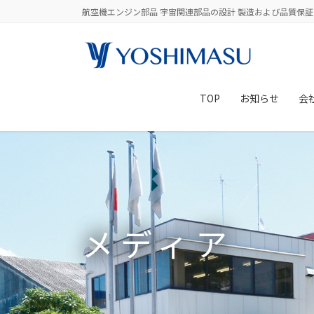
コ
ナ
航空機エンジン部品 宇宙関連部品の設計 製造および品質保証
ン
ビ
テ
ゲ
ン
ー
ツ
シ
に
ョ
TOP
お知らせ
会
移
ン
動
に
移
動
メディア