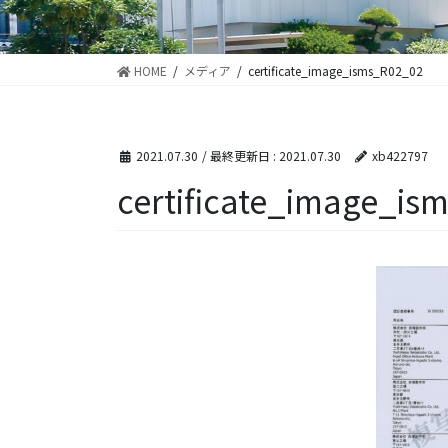
HOME
メディア
certificate_image_isms_R02_02
2021.07.30
/ 最終更新日 :
2021.07.30
xb422797
certificate_image_is