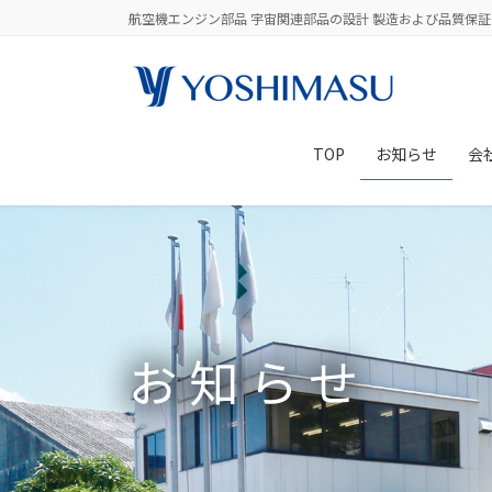
コ
ナ
航空機エンジン部品 宇宙関連部品の設計 製造および品質保証
ン
ビ
テ
ゲ
ン
ー
ツ
シ
に
ョ
TOP
お知らせ
会
移
ン
動
に
移
動
お知らせ