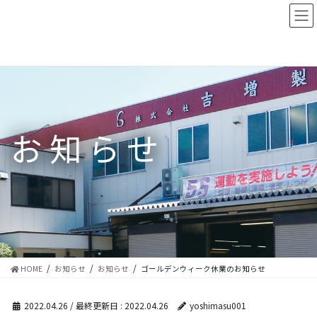
コ
ナ
ン
ビ
テ
ゲ
ン
ー
ツ
シ
に
ョ
移
ン
動
に
移
お知らせ
動
HOME
お知らせ
お知らせ
ゴールデンウィーク休業のお知らせ
2022.04.26
/ 最終更新日 :
2022.04.26
yoshimasu001