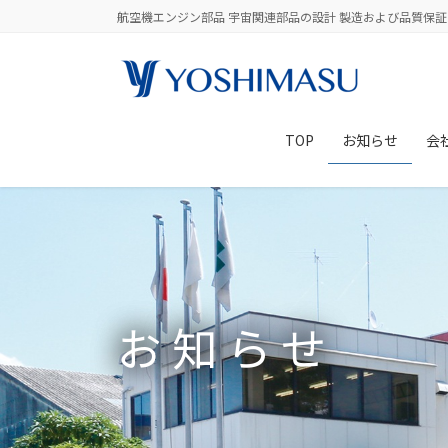
コ
ナ
航空機エンジン部品 宇宙関連部品の設計 製造および品質保証
ン
ビ
テ
ゲ
ン
ー
ツ
シ
に
ョ
TOP
お知らせ
会
移
ン
動
に
移
動
お知らせ