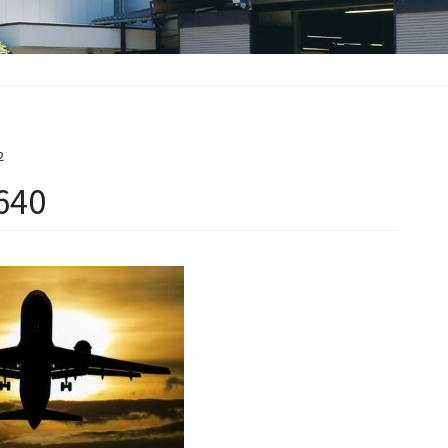
2
640