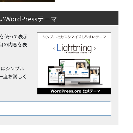
ordPressテーマ
 機能を使って表示
自の内容を表
y」はシンプル
一度お試しく
ロードはこちら