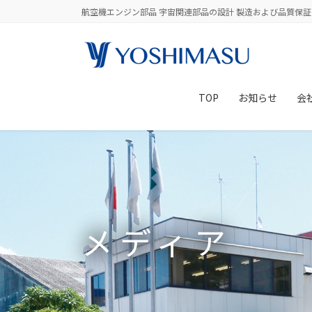
コ
ナ
航空機エンジン部品 宇宙関連部品の設計 製造および品質保証
ン
ビ
テ
ゲ
ン
ー
ツ
シ
に
ョ
TOP
お知らせ
会
移
ン
動
に
移
動
メディア