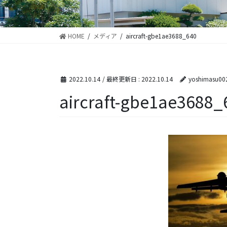
HOME
メディア
aircraft-gbe1ae3688_640
2022.10.14
/ 最終更新日 :
2022.10.14
yoshimasu00
aircraft-gbe1ae3688_