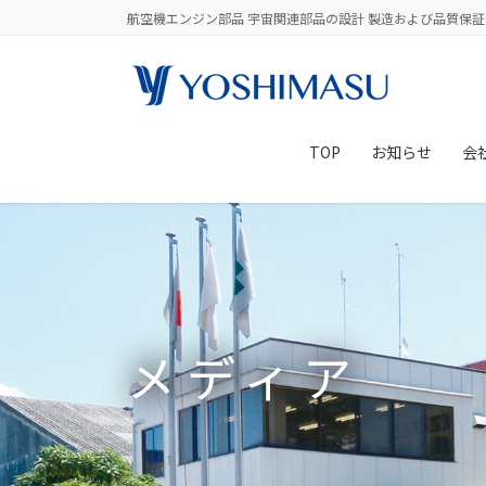
コ
ナ
航空機エンジン部品 宇宙関連部品の設計 製造および品質保証
ン
ビ
テ
ゲ
ン
ー
ツ
シ
に
ョ
TOP
お知らせ
会
移
ン
動
に
移
動
メディア