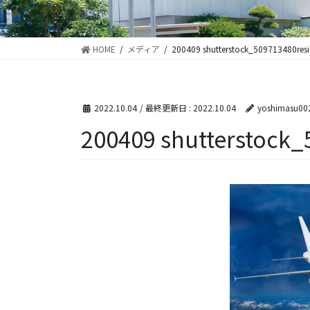
HOME
メディア
200409 shutterstock_509713480resi
2022.10.04
/ 最終更新日 :
2022.10.04
yoshimasu00
200409 shutterstock_