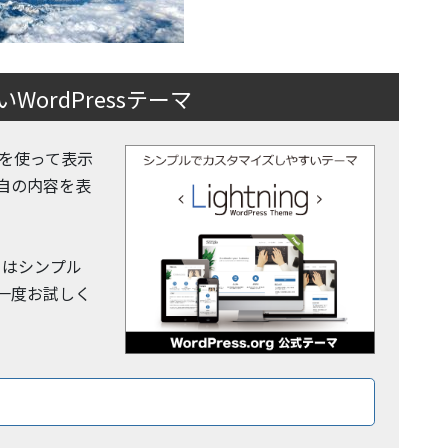
ordPressテーマ
 機能を使って表示
自の内容を表
y」はシンプル
一度お試しく
ロードはこちら