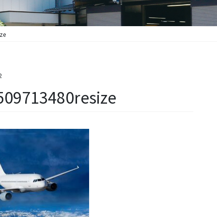
ze
2
509713480resize